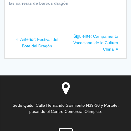
las carreras de barcos dragón.
Navegación
Siguiente
Siguiente:
Campamento
Entrada
Anterior:
Festival del
entrada:
de
Vacacional de la Cultura
anterior:
Bote del Dragón
China
entradas
Sede Quito: Calle Hernando Sarmiento N39-30 y Portete,
pasando el Centro Comercial Olímpico.