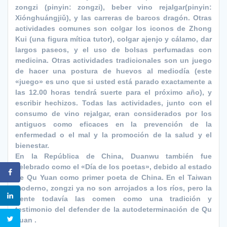
zongzi (pinyin: zongzi), beber vino rejalgar(pinyin:
Xiónghuángjiǔ), y las carreras de barcos dragón. Otras
actividades comunes son colgar los iconos de Zhong
Kui (una figura mítica tutor), colgar ajenjo y cálamo, dar
largos paseos, y el uso de bolsas perfumadas con
medicina. Otras actividades tradicionales son un juego
de hacer una postura de huevos al mediodía (este
«juego» es uno que si usted está parado exactamente a
las 12.00 horas tendrá suerte para el próximo año), y
escribir hechizos. Todas las actividades, junto con el
consumo de vino rejalgar, eran considerados por los
antiguos como eficaces en la prevención de la
enfermedad o el mal y la promoción de la salud y el
bienestar.
En la República de China, Duanwu también fue
celebrado como el «Día de los poetas», debido al estado
de Qu Yuan como primer poeta de China. En el Taiwan
moderno, zongzi ya no son arrojados a los ríos, pero la
gente todavía las comen como una tradición y
testimonio del defender de la autodeterminación de Qu
Yuan .