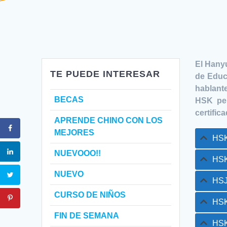
El Hany
TE PUEDE INTERESAR
de Educ
hablante
BECAS
HSK per
certific
APRENDE CHINO CON LOS
MEJORES
HSK
NUEVOOO!!
HSK
NUEVO
HSJ 
CURSO DE NIÑOS
HSK
FIN DE SEMANA
HSK