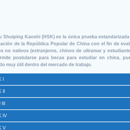
u Shuiping Kaoshi (HSK) es la única prueba estandarizada 
ación de la República Popular de China con el fin de eval
s no nativos (extranjeros, chinos de ultramar y estudiant
mite postularse para becas para estudiar en china, pu
ado muy útil dentro del mercado de trabajo.
 I
 II
III
 IV
 V