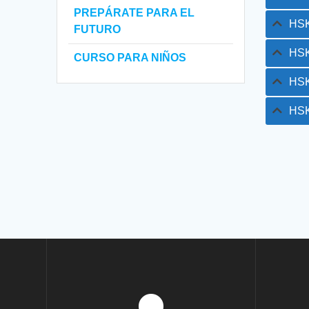
PREPÁRATE PARA EL
HSK
FUTURO
HS
CURSO PARA NIÑOS
HS
HS