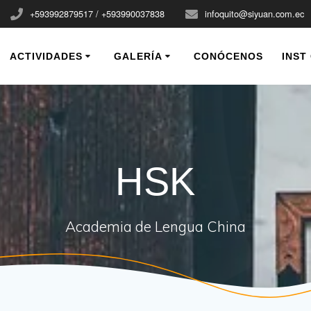
+593992879517 / +593990037838
infoquito@siyuan.com.ec
ACTIVIDADES
GALERÍA
CONÓCENOS
INST
HSK
Academia de Lengua China