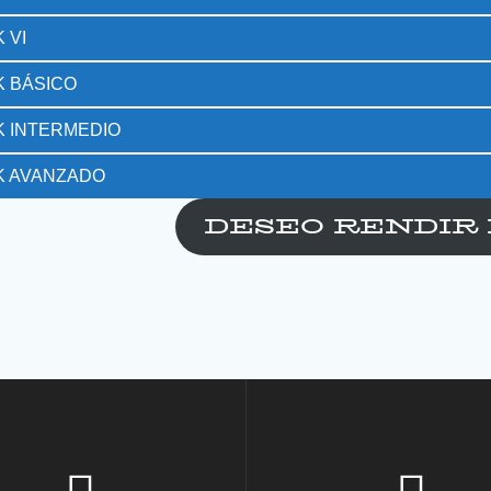
 VI
K BÁSICO
K INTERMEDIO
K AVANZADO
DESEO RENDIR 