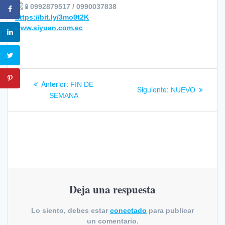
0992879517 / 0990037838
https://bit.ly/3mo9t2K
www.siyuan.com.ec
Navegación
Entrada
Anterior:
FIN DE
Siguiente
Siguiente:
NUEVO
anterior:
de
SEMANA
entrada:
entradas
Deja una respuesta
Lo siento, debes estar
conectado
para publicar
un comentario.