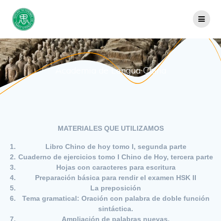
Saltar
al
contenido
Academia de Lengua China
MATERIALES QUE UTILIZAMOS
Libro Chino de hoy tomo I, segunda parte
Cuaderno de ejercicios tomo I Chino de Hoy, tercera parte
Hojas con caracteres para escritura
Preparación básica para rendir el examen HSK II
La preposición
Tema gramatical: Oración con palabra de doble función
sintáctica.
Ampliación de palabras nuevas.