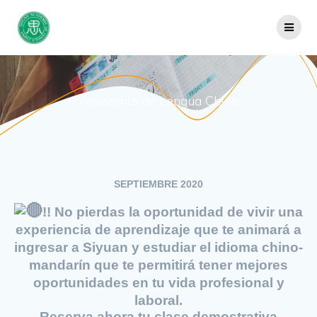
Saltar
al
contenido
Academia de Lengua China
SEPTIEMBRE 2020
!! No pierdas la oportunidad de vivir una
experiencia de aprendizaje que te animará a
ingresar a Siyuan y estudiar el idioma chino-
mandarín que te permitirá tener mejores
oportunidades en tu vida profesional y
laboral.
Reserva ahora tu clase demostrativa