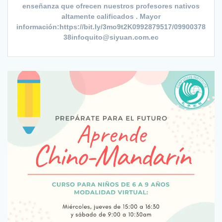
enseñanza que ofrecen nuestros profesores nativos
altamente calificados . Mayor
información:https://bit.ly/3mo9t2K0992879517/09900378
38infoquito@siyuan.com.ec