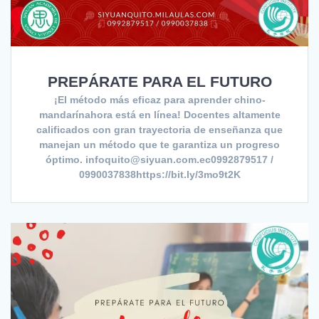
PREPÁRATE PARA EL FUTURO
¡El método más eficaz para aprender chino-
mandarínahora está en línea! Docentes altamente
calificados con gran trayectoria de enseñanza que
manejan un método que te garantiza un progreso
óptimo. infoquito@siyuan.com.ec0992879517 /
0990037838https://bit.ly/3mo9t2K