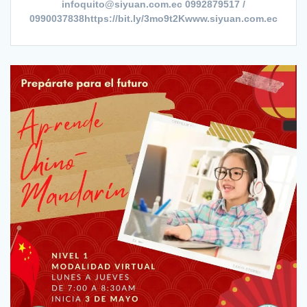
infoquito@siyuan.com.ec 0992879517 /
0990037838https://bit.ly/3mo9t2Kwww.siyuan.com.ec