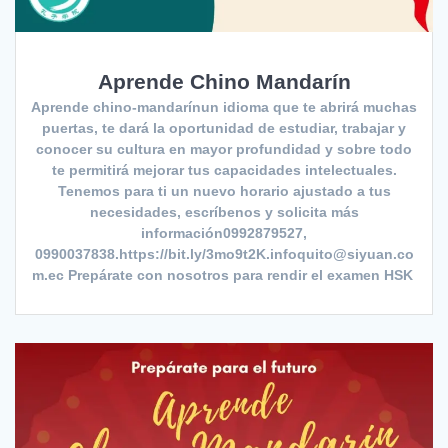
Aprende Chino Mandarín
Aprende chino-mandarínun idioma que te abrirá muchas
puertas, te dará la oportunidad de estudiar, trabajar y
conocer su cultura en mayor profundidad y sobre todo
te permitirá mejorar tus capacidades intelectuales.
Tenemos para ti un nuevo horario ajustado a tus
necesidades, escríbenos y solicita más
información0992879527,
0990037838.https://bit.ly/3mo9t2K.infoquito@siyuan.co
m.ec Prepárate con nosotros para rendir el examen HSK