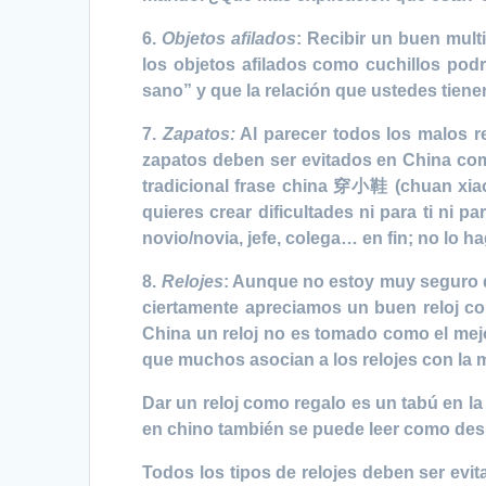
6.
Objetos afilados
: Recibir un buen mult
los objetos afilados como cuchillos podrí
sano” y que la relación que ustedes tienen 
7.
Zapatos:
Al parecer todos los malos re
zapatos deben ser evitados en China como
tradicional frase china 穿小鞋 (chuan xiao 
quieres crear dificultades ni para ti ni p
novio/novia, jefe, colega… en fin; no lo ha
8.
Relojes
:
Aunque no estoy muy seguro de
ciertamente apreciamos un buen reloj co
China un reloj no es tomado como el mejor
que muchos asocian a los relojes con la 
Dar un reloj como regalo es un tabú en la 
en chino también se puede leer como desp
Todos los tipos de relojes deben ser evit