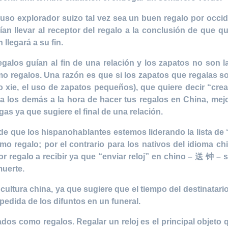
iuso explorador suizo tal vez sea un buen regalo por occid
an llevar al receptor del regalo a la conclusión de que qu
llegará a su fin.
galos guían al fin de una relación y los zapatos no son la
 regalos. Una razón es que si los zapatos que regalas so
xie, el uso de zapatos pequeños), que quiere decir “crear
ara los demás a la hora de hacer tus regalos en China, mejo
gas ya que sugiere el final de una relación.
 que los hispanohablantes estemos liderando la lista de
mo regalo; por el contrario para los nativos del idioma
 regalo a recibir ya que “enviar reloj” en chino – 送 钟 – s
muerte.
cultura china, ya que sugiere que el tiempo del destinatari
edida de los difuntos en un funeral.
ados como regalos. Regalar un reloj es el principal objeto