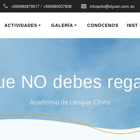
+593992879517 / +593990037838
infoquito@siyuan.com.ec
ACTIVIDADES
GALERÍA
CONÓCENOS
INST
ue NO debes rega
Academia de Lengua China