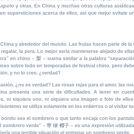
ugurio y otras. En China y muchas otras culturas asiática
en supersticiones acerca de ellos, así que mejor evítate
hina y alrededor del mundo. Las frutas hacen parte de la v
egalar, la pera. Lo mejor sería mantenerse alejado de ellas
era” en chino – 梨 – suena similar a la palabra “separació
oso sobre todo en temporadas de festival chino, pero debes
ión, y no lo creo, ¿verdad?
asión, ¿no es verdad? Las rosas rojas para el amor, las ros
hina presenta una serie de dificultades. A tener en cuen
 ni siquiera uno, ni siquiera una imagen o foto de ellos,
santemo se utiliza solamente en los entierros o al visitar t
bonito sea el sombrero o que tanto encaja con los pantal
 el sombrero verde” – 带 绿 帽子 – es una expresión utilizad
ría una terrible situación el entregar un sombrero verde.