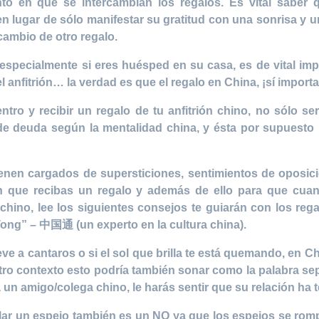
o en que se intercambian los regalos. Es vital saber 
 en lugar de sólo manifestar su gratitud con una sonrisa y u
cambio de otro regalo.
 especialmente si eres huésped en su casa, es de vital imp
l anfitrión… la verdad es que el regalo en China, ¡sí importa
tro y recibir un regalo de tu anfitrión chino, no sólo se
de deuda según la mentalidad china, y ésta por supuesto 
enen cargados de supersticiones, sentimientos de oposic
en que recibas un regalo y además de ello para que cua
n chino, lee los siguientes consejos te guiarán con los re
ng” – 中国通 (un experto en la cultura china).
eve a cantaros o si el sol que brilla te está quemando, en 
o contexto esto podría también sonar como la palabra separ
a un amigo/colega chino, le harás sentir que su relación ha 
ar un espejo también es un NO ya que los espejos se romp