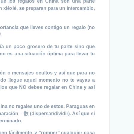
que los regalos en China son una parte
n xièxiè, se preparan para un intercambio,
ortancia que lleves contigo un regalo (no
!
ría un poco grosero de tu parte sino que
no es una situación óptima para llevar tu
ión o mensajes ocultos y así que para no
ndo llegue aquel momento no te vayas a
galos que NO debes regalar en China y así
China no regales uno de estos. Paraguas en
ación – 散 (dispersar/dividir). Así que si
terminado.
en fácilmente, y “romper” cualquier cosa