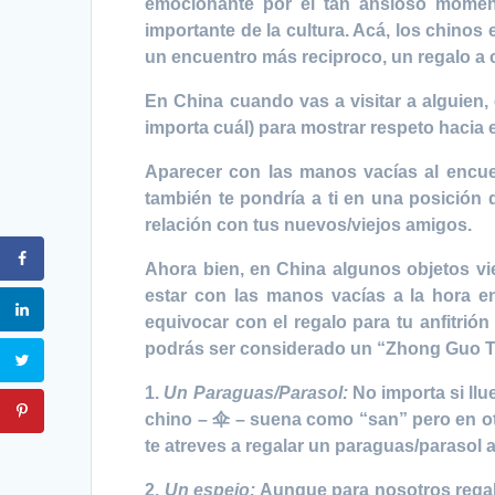
emocionante por el tan ansioso moment
importante de la cultura. Acá, los chinos
un encuentro más reciproco, un regalo a 
En China cuando vas a visitar a alguien,
importa cuál) para mostrar respeto hacia e
Aparecer con las manos vacías al encuen
también te pondría a ti en una posición 
relación con tus nuevos/viejos amigos.
Ahora bien, en China algunos objetos vi
estar con las manos vacías a la hora 
equivocar con el regalo para tu anfitrió
podrás ser considerado un “Zhong Guo To
1.
Un Paraguas/Parasol:
No importa si llu
chino – 伞 – suena como “san” pero en otr
te atreves a regalar un paraguas/parasol 
2.
Un espejo:
Aunque para nosotros regal