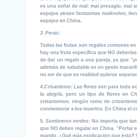
es una señal de mal: mal presagio, mal a
espejos atraen fantasmas malévolos, tien
espejos en China.
3. Peras:
Todas las frutas son regalos comunes en C
hay una fruta específica que NO deberías r
de dar un regalo a una pareja, ya que “p
además de saludable es un gesto maravill
no ser de que en realidad quieras separac
4.Crisantemo:
Las flores son para toda oc
la alegría, pero un tipo de flores en C
crisantemos, ningún ramo de crisantemos,
conmemorar a los muertos. En China el cri
5.
Sombreros verdes:
No importa que tan 
que NO debes regalar en China. “Portar
marido. ¿Qué más explicación que ésta? Se