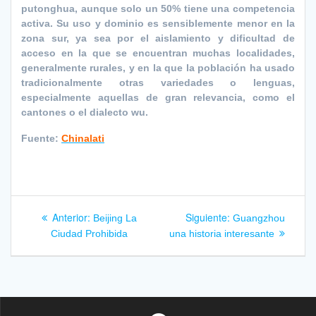
putonghua, aunque solo un 50% tiene una competencia
activa. Su uso y dominio es sensiblemente menor en la
zona sur, ya sea por el aislamiento y dificultad de
acceso en la que se encuentran muchas localidades,
generalmente rurales, y en la que la población ha usado
tradicionalmente otras variedades o lenguas,
especialmente aquellas de gran relevancia, como el
cantones o el dialecto wu.
Fuente:
Chinalati
Navegación
Entrada
Siguiente
Anterior:
Siguiente:
Beijing La
Guangzhou
anterior:
entrada:
de
Ciudad Prohibida
una historia interesante
entradas