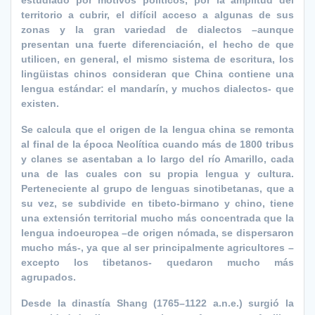
estudiado por motivos políticos, por la amplitud del
territorio a cubrir, el difícil acceso a algunas de sus
zonas y la gran variedad de dialectos –aunque
presentan una fuerte diferenciación, el hecho de que
utilicen, en general, el mismo sistema de escritura, los
lingüistas chinos consideran que China contiene una
lengua estándar: el mandarín, y muchos dialectos- que
existen.
Se calcula que el origen de la lengua china se remonta
al final de la época Neolítica cuando más de 1800 tribus
y clanes se asentaban a lo largo del río Amarillo, cada
una de las cuales con su propia lengua y cultura.
Perteneciente al grupo de lenguas sinotibetanas, que a
su vez, se subdivide en tibeto-birmano y chino, tiene
una extensión territorial mucho más concentrada que la
lengua indoeuropea –de origen nómada, se dispersaron
mucho más-, ya que al ser principalmente agricultores –
excepto los tibetanos- quedaron mucho más
agrupados.
Desde la dinastía Shang (1765–1122 a.n.e.) surgió la