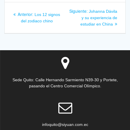
Navegación
Siguiente
Siguiente:
Johanna Dávila
Entrada
Anterior:
Los 12 signos
entrada:
de
y su experiencia de
anterior:
del zodiaco chino
estudiar en China
entradas
Sede Quito: Calle Hernando Sarmiento N39-30 y Portete,
pasando el Centro Comercial Olímpico.
infoquito@siyuan.com.ec