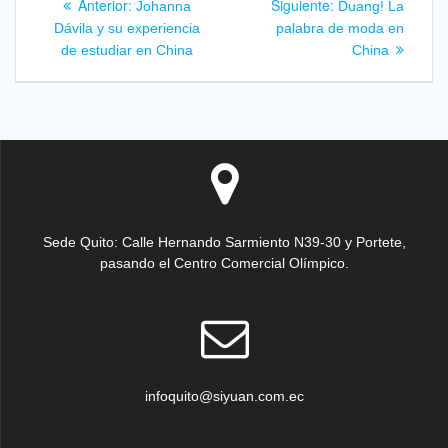
Entrada
Siguiente
Anterior:
Siguiente:
Johanna
Duang! La
anterior:
entrada:
de
Dávila y su experiencia
palabra de moda en
de estudiar en China
China
entradas
Sede Quito: Calle Hernando Sarmiento N39-30 y Portete,
pasando el Centro Comercial Olímpico.
infoquito@siyuan.com.ec