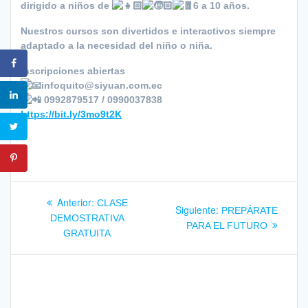
dirigido a niños de
6 a 10 años.
Nuestros cursos son divertidos e interactivos siempre
adaptado a la necesidad del niño o niña.
Inscripciones abiertas
infoquito@siyuan.com.ec
0992879517 / 0990037838
https://bit.ly/3mo9t2K
Navegación
Entrada
Anterior:
CLASE
Siguiente
Siguiente:
PREPÁRATE
anterior:
de
DEMOSTRATIVA
entrada:
PARA EL FUTURO
GRATUITA
entradas