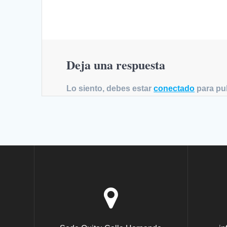
entradas
Deja una respuesta
Lo siento, debes estar
conectado
para pub