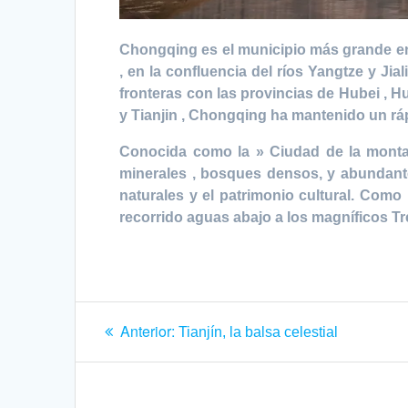
Chongqing es el municipio más grande en 
, en la confluencia del ríos Yangtze y Ji
fronteras con las provincias de Hubei , 
y Tianjin , Chongqing ha mantenido un rá
Conocida como la » Ciudad de la montañ
minerales , bosques densos, y abundante 
naturales y el patrimonio cultural. Como 
recorrido aguas abajo a los magníficos T
Navegación
Entrada
Anterior:
Tianjín, la balsa celestial
anterior:
de