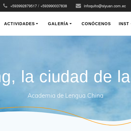
+593992879517 / +593990037838
infoquito@siyuan.com.ec
ACTIVIDADES
GALERÍA
CONÓCENOS
INST
g, la ciudad de l
Academia de Lengua China