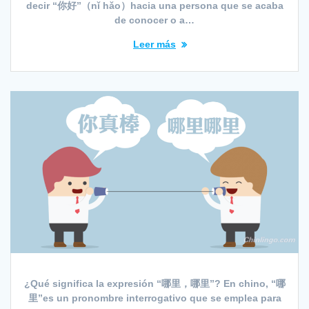
decir “你好”（nǐ hǎo）hacia una persona que se acaba
de conocer o a…
Leer más
¿Qué significa la expresión “哪里，哪里”? En chino, “哪
里”es un pronombre interrogativo que se emplea para