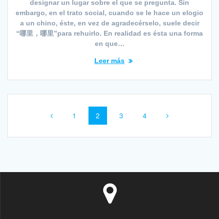
designar un lugar sobre el que se pregunta. Sin
embargo, en el trato social, cuando se le hace un elogio
a un chino, éste, en vez de agradecérselo, suele decir
“哪里，哪里”para rehuirlo. En realidad es ésta una forma
en que…
Leer más
Navegación
Página
Página
Página
Página
1
2
3
4
de
entradas