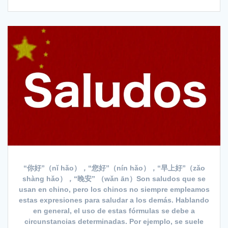
“你好”（nǐ hǎo），“您好”（nín hǎo），“早上好”（zǎo
shàng hǎo），“晚安” （wǎn ān）Son saludos que se
usan en chino, pero los chinos no siempre empleamos
estas expresiones para saludar a los demás. Hablando
en general, el uso de estas fórmulas se debe a
circunstancias determinadas. Por ejemplo, se suele