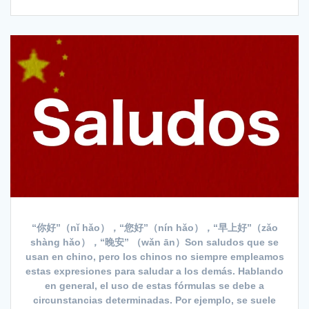
“你好”（nǐ hǎo），“您好”（nín hǎo），“早上好”（zǎo
shàng hǎo），“晚安” （wǎn ān）Son saludos que se
usan en chino, pero los chinos no siempre empleamos
estas expresiones para saludar a los demás. Hablando
en general, el uso de estas fórmulas se debe a
circunstancias determinadas. Por ejemplo, se suele