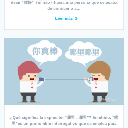
decir “你好”（nǐ hǎo）hacia una persona que se acaba
de conocer o a…
Leer más
¿Qué significa la expresión “哪里，哪里”? En chino, “哪
里”es un pronombre interrogativo que se emplea para