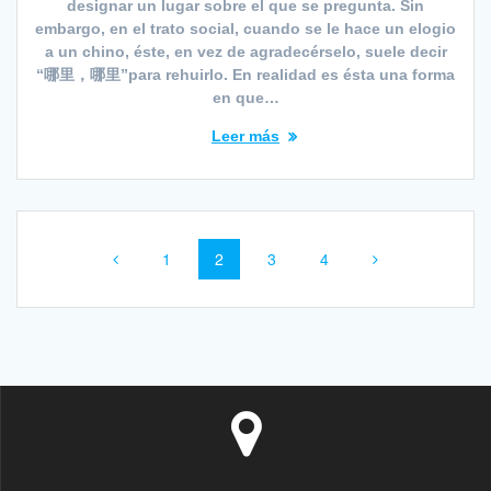
designar un lugar sobre el que se pregunta. Sin
embargo, en el trato social, cuando se le hace un elogio
a un chino, éste, en vez de agradecérselo, suele decir
“哪里，哪里”para rehuirlo. En realidad es ésta una forma
en que…
Leer más
Navegación
Página
Página
Página
Página
1
2
3
4
de
entradas