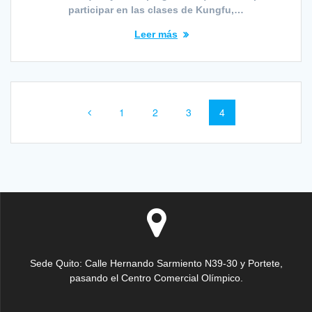
participar en las clases de Kungfu,…
Leer más
Navegación
Página
Página
Página
Página
1
2
3
4
de
entradas
Sede Quito: Calle Hernando Sarmiento N39-30 y Portete,
pasando el Centro Comercial Olímpico.