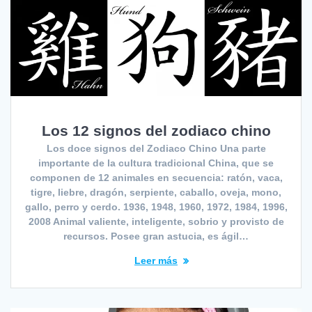
Los 12 signos del zodiaco chino
Los doce signos del Zodiaco Chino Una parte
importante de la cultura tradicional China, que se
componen de 12 animales en secuencia: ratón, vaca,
tigre, liebre, dragón, serpiente, caballo, oveja, mono,
gallo, perro y cerdo. 1936, 1948, 1960, 1972, 1984, 1996,
2008 Animal valiente, inteligente, sobrio y provisto de
recursos. Posee gran astucia, es ágil…
Leer más